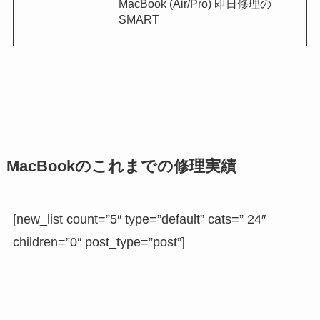
MacBook (Air/Pro) 即日修理の
SMART
MacBookのこれまでの修理実績
[new_list count=”5″ type=”default” cats=” 24″
children=”0″ post_type=”post”]