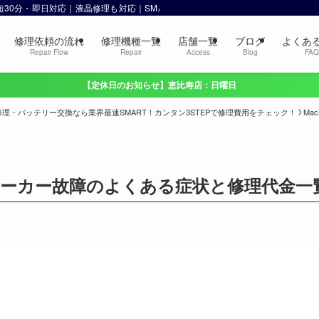
 最短30分・即日対応｜液晶修理も対応｜SMART 恵比寿・渋谷
修理依頼の流れ
修理機種一覧
店舗一覧
ブログ
よくあ
Repair Flow
Repair
Access
Blog
FA
【定休日のお知らせ】恵比寿店：日曜日
ok修理・バッテリー交換なら業界最速SMART！カンタン3STEPで修理費用をチェック！
Ma
のスピーカー故障のよくある症状と修理代金一