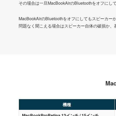
その場合は一旦MacBookAirのBluetoothを
MacBookAirのBluetoothをオフにしても
問題なく聞こえる場合はスピーカー自体の破損か、
Ma
機種
MacBookProRetina 13インチ / 15インチ