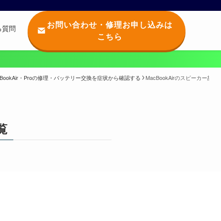
お問い合わせ・修理お申し込みは
る質問
こちら
Q
cBookAir・Proの修理・バッテリー交換を症状から確認する
MacBookAirのスピーカー
覧