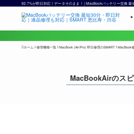
92.7%が即日対応！データそのまま！ | MacBookバッテリー交換
ホーム
修理機種一覧
MacBook (Air/Pro) 即日修理のSMART
MacBo
MacBookAir