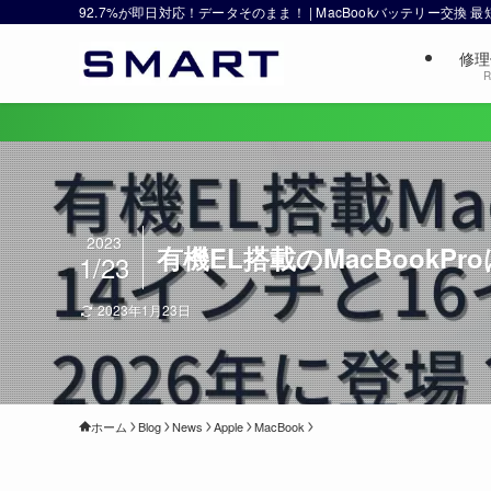
92.7%が即日対応！データそのまま！ | MacBookバッテリー交換
修理
R
2023
有機EL搭載のMacBookP
1/23
2023年1月23日
ホーム
Blog
News
Apple
MacBook