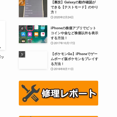
【裏技】Galaxyの動作確認が
できる【テストモード】のやり
方！
2020年2月24日
iPhoneの株価アプリでビット
コインや金など株価以外を表示
する方法！
2017年10月17日
【ポケモンGo】iPhoneでゲー
バッ
ムボーイ版ポケモンをプレイす
る方法！
2016年8月11日