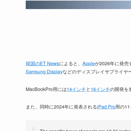
韓国のET News
によると、
Apple
が2026年に発売
Samsung Display
などのディスプレイサプライヤ
MacBookPro用には
14インチ
と
16インチ
の開発を
また、同時に2024年に発表される
iPad Pro
用の1