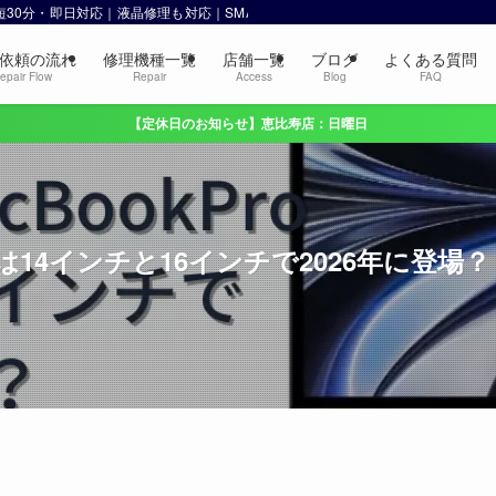
 最短30分・即日対応｜液晶修理も対応｜SMART 恵比寿・渋谷
依頼の流れ
修理機種一覧
店舗一覧
ブログ
よくある質問
epair Flow
Repair
Access
Blog
FAQ
【定休日のお知らせ】恵比寿店：日曜日
roは14インチと16インチで2026年に登場？