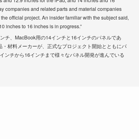
es and 12.9 inches for the iPad, and 14 inches and 16
ay companies and related parts and material companies
he official project. An insider familiar with the subject said,
0 inches to 16 inches is in progress.”
9インチ、MacBook用の14インチと16インチのパネルであ
品・材料メーカーが、正式なプロジェクト開始とともにパ
0インチから16インチまで様々なパネル開発が進んでいる