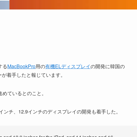
する
MacBookPro
用の
有機ELディスプレイ
の開発に韓国の
ーが着手したと報じています。
進めているとのこと。
1インチ、12.9インチのディスプレイの開発も着手した。