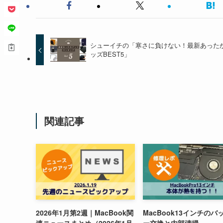
シューイチの「寒さに負けない！最新あった
ッズBEST5」
関連記事
2026年1月第2週｜MacBook関
MacBook13インチのバ
連ニュースまとめ（2026年1月
ー交換と内部清掃