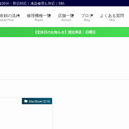
 最短30分・即日対応｜液晶修理も対応｜SMART 恵比寿・渋谷
依頼の流れ
修理機種一覧
店舗一覧
ブログ
よくある質問
epair Flow
Repair
Access
Blog
FAQ
【定休日のお知らせ】恵比寿店：日曜日
MacBook12/16