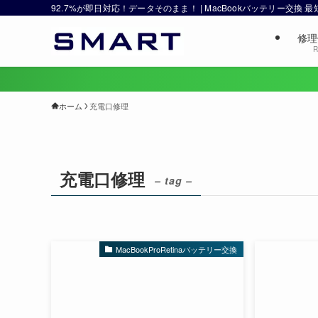
92.7%が即日対応！データそのまま！ | MacBookバッテリー交換
修理
R
ホーム
充電口修理
充電口修理
– tag –
MacBookProRetinaバッテリー交換