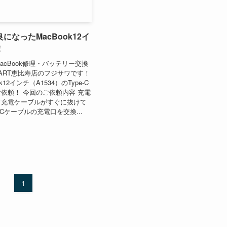
になったMacBook12イ
！
acBook修理・バッテリー交換
ART恵比寿店のフジサワです！
k12インチ（A1534）のType-C
依頼！ 今回のご依頼内容 充電
て充電ケーブルがすぐに抜けて
e-Cケーブルの充電口を交換...
1