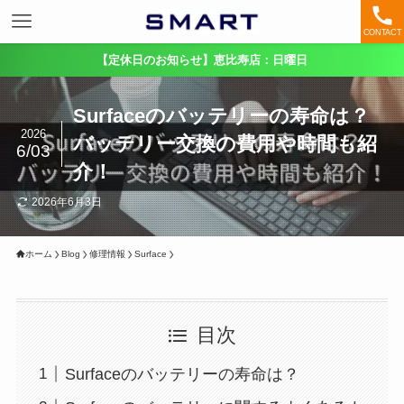
CONTACT
【定休日のお知らせ】恵比寿店：日曜日
Surfaceのバッテリーの寿命は？
2026
バッテリー交換の費用や時間も紹
6/03
介！
2026年6月3日
ホーム
Blog
修理情報
Surface
目次
Surfaceのバッテリーの寿命は？