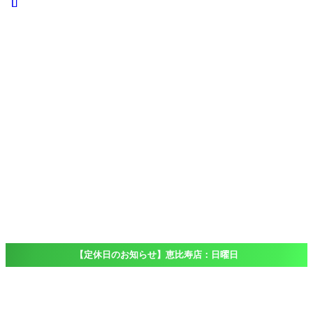
iPad
iPad
Pro
iPad
Air
iPad
mini
iPod touch
Windows
Surface
店舗一覧
Access
恵比寿店
大船店
千葉店（出
張専門）
ブログ
Blog
よくある質問
FAQ
【定休日のお知らせ】恵比寿店：日曜日
ホーム
Blog
アクセサリ