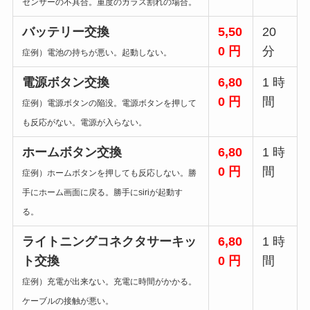
センサーの不具合。重度のガラス割れの場合。
バッテリー交換
5,50
20
0 円
分
症例）電池の持ちが悪い。起動しない。
電源ボタン交換
6,80
1 時
0 円
間
症例）電源ボタンの陥没。電源ボタンを押して
も反応がない。電源が入らない。
ホームボタン交換
6,80
1 時
0 円
間
症例）ホームボタンを押しても反応しない。勝
手にホーム画面に戻る。勝手にsiriが起動す
る。
ライトニングコネクタサーキッ
6,80
1 時
ト交換
0 円
間
症例）充電が出来ない。充電に時間がかかる。
ケーブルの接触が悪い。