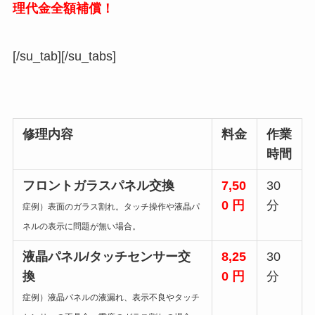
理代金全額補償！
[/su_tab][/su_tabs]
修理内容
料金
作業
時間
フロントガラスパネル交換
7,50
30
0 円
分
症例）表面のガラス割れ。タッチ操作や液晶パ
ネルの表示に問題が無い場合。
液晶パネル/タッチセンサー交
8,25
30
換
0 円
分
症例）液晶パネルの液漏れ、表示不良やタッチ