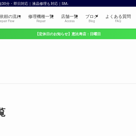
 最短30分・即日対応｜液晶修理も対応｜SMART 恵比寿・渋谷
依頼の流れ
修理機種一覧
店舗一覧
ブログ
よくある質問
epair Flow
Repair
Access
Blog
FAQ
【定休日のお知らせ】恵比寿店：日曜日
覧