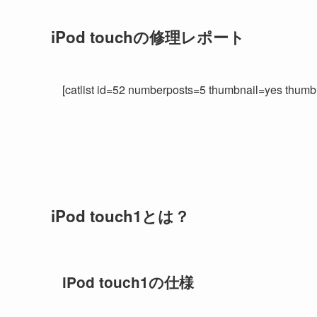
iPod touchの修理レポート
[catlist id=52 numberposts=5 thumbnail=yes thumb
iPod touch1とは？
iPod touch1の仕様