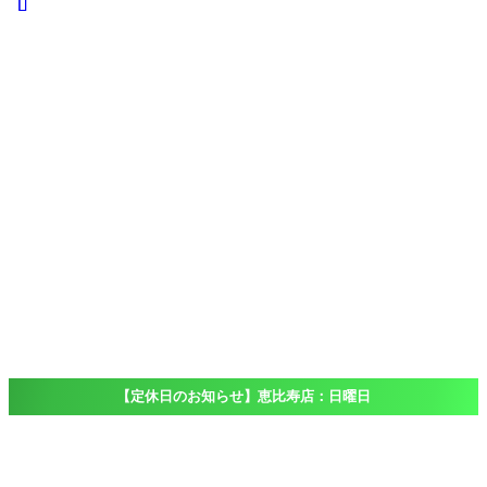
iPad
iPad
Pro
iPad
Air
iPad
mini
iPod touch
Windows
Surface
店舗一覧
Access
恵比寿店
大船店
千葉店（出
張専門）
ブログ
Blog
よくある質問
FAQ
【定休日のお知らせ】恵比寿店：日曜日
ホーム
GalaxyNote8