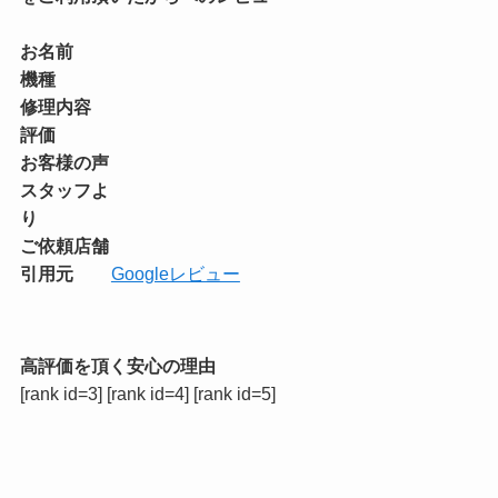
お名前
機種
修理内容
評価
お客様の声
スタッフよ
り
ご依頼店舗
引用元
Googleレビュー
高評価を頂く安心の理由
[rank id=3] [rank id=4] [rank id=5]