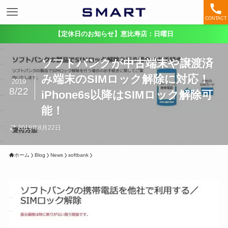
CONTACT
【定休日のお知らせ】恵比寿店：日曜日
ソフトバンクが中古端末や譲渡済
み端末のSIMロック解除に対応！
2019
8/22
iPhone6s以降はSIMロック解除可
能！
2019年8月22日
ホーム
Blog
News
softbank