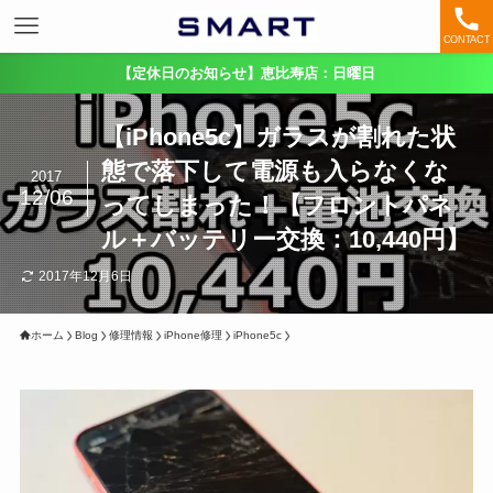
CONTACT
【定休日のお知らせ】恵比寿店：日曜日
【iPhone5c】ガラスが割れた状
態で落下して電源も入らなくな
2017
12/06
ってしまった！【フロントパネ
ル＋バッテリー交換：10,440円】
2017年12月6日
ホーム
Blog
修理情報
iPhone修理
iPhone5c