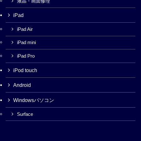
液晶・画面修理
iPad
iPad Air
iPad mini
iPad Pro
iPod touch
Android
Windowsパソコン
Surface