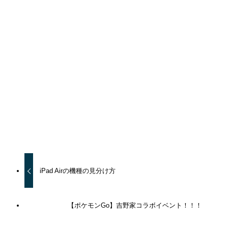
URLをコピーしました！
URLをコピーしました！
iPad Airの機種の見分け方
【ポケモンGo】吉野家コラボイベント！！！