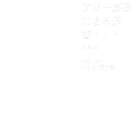
テリー膨張
による影
響・・・
×o×
2021
4/24
2021年4月24日