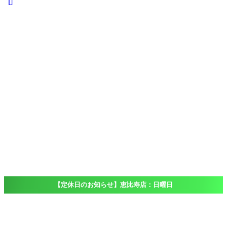
iPad
iPad
Pro
iPad
Air
iPad
mini
iPod touch
Windows
Surface
店舗一覧
Access
恵比寿店
大船店
千葉店（出
張専門）
ブログ
Blog
よくある質問
FAQ
【定休日のお知らせ】恵比寿店：日曜日