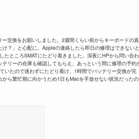
ly 2015)のバッテリー交換をお願いしました。2週間くらい前からキーボードの
け？」と心配に。Appleの連絡したら即日の修理はできない
索したところSMATにたどり着きました。深夜にHPから問い合
ッテリーの在庫も確認してもらえ、あっという間に修理の予約
べていたので迷わずにたどり着け、1時間でバッテリー交換が完
から繁忙期に向かうため1日もMacを手放せない状況だったの