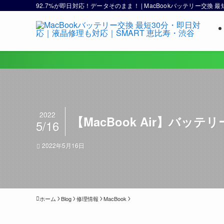
92.7%が即日対応！データそのまま！ | MacBookバッテリー交換
2022
【MacBook Air】バッ
5/16
2022年5月16日
ホーム
Blog
修理情報
MacBook