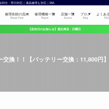
 最短30分・即日対応｜液晶修理も対応｜SMART 恵比寿・渋谷
修理依頼の流れ
修理機種一覧
店舗一覧
ブログ
よくあ
Repair Flow
Repair
Access
Blog
FA
【定休日のお知らせ】恵比寿店：日曜日
テリー交換！！【バッテリー交換：11,800円