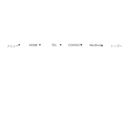
FAQ
お問い合わせ
©
MacBook・iPad・iPhoneバッテリー・電池交換修理なら
老舗SMART
HOME
TEL
CONTACT
MacBook
メニュー
トップへ
閉じる