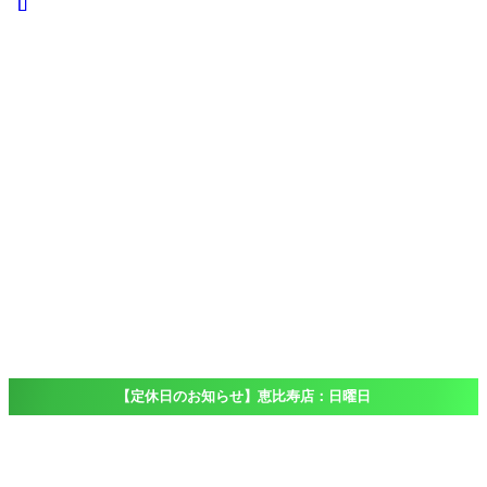
iPad
iPad
Pro
iPad
Air
iPad
mini
iPod touch
Windows
Surface
店舗一覧
Access
恵比寿店
大船店
千葉店（出
張専門）
ブログ
Blog
よくある質問
FAQ
【定休日のお知らせ】恵比寿店：日曜日
ホーム
Blog
仮想通貨