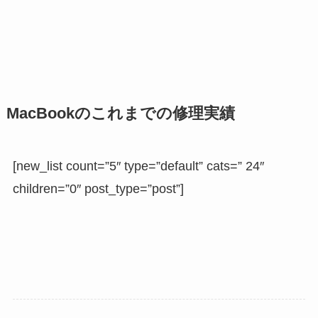
MacBookのこれまでの修理実績
[new_list count=”5″ type=”default” cats=” 24″
children=”0″ post_type=”post”]