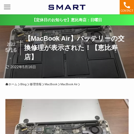
CONTACT
【定休日のお知らせ】恵比寿店：日曜日
【MacBook Air】バッテリーの交
2022
換修理が表示された！【恵比寿
5/16
店】
2022年5月16日
ホーム
Blog
修理情報
MacBook
MacBook Air