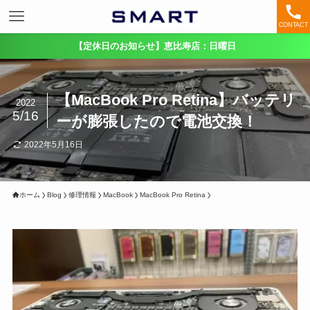
CONTACT
【定休日のお知らせ】恵比寿店：日曜日
【MacBook Pro Retina】バッテリ
2022
5/16
ーが膨張したので電池交換！
2022年5月16日
ホーム
Blog
修理情報
MacBook
MacBook Pro Retina