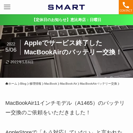
CONTACT
【定休日のお知らせ】恵比寿店：日曜日
Appleでサービス終了した
2022
5/06
MacBookAirのバッテリー交換！
2022年5月6日
ホーム
Blog
修理情報
MacBook
MacBook Air
MacBookAirバッテリー交換
MacBookAir11インチモデル（A1465）のバッテリ
ー交換のご依頼をいただきました！
AppleStoreで「もう対応していない」と言われた