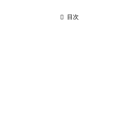
目次
頼！
応が悪い状態。
きがある状態となりました。
ました。