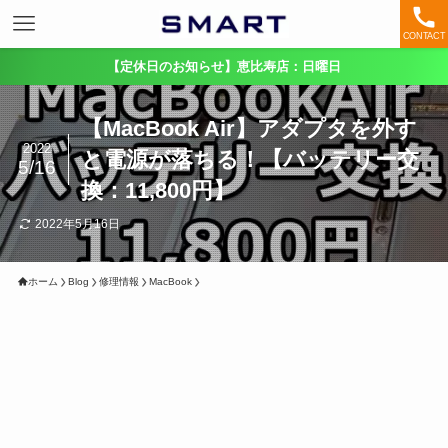
CONTACT
【定休日のお知らせ】恵比寿店：日曜日
【MacBook Air】アダプタを外す
2022
と電源が落ちる！【バッテリー交
5/16
換：11,800円】
2022年5月16日
ホーム
Blog
修理情報
MacBook