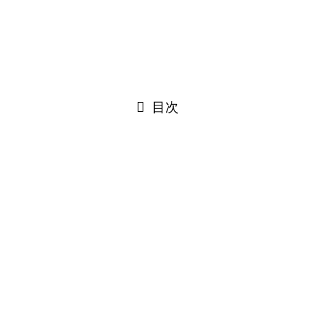
目次
iPhone6sのガラス割れ修理のご依頼！
SMART恵比寿店にてiPhone6sのガラス割れ修理のご依頼を
いただきました！
お子様が動画を見ながら歩いていたときに手を滑らせて床の