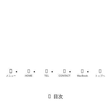
Surface
修理機種一覧
SMART恵比寿店
ブログ
メディア掲載履歴
会社概要
プライバシーポリシー
FAQ
お問い合わせ
©
MacBook・iPad・iPhoneバッテリー・電池交換修理なら
老舗SMART
メニュー
HOME
TEL
CONTACT
MacBook
トップへ
閉じる
目次
閉じる