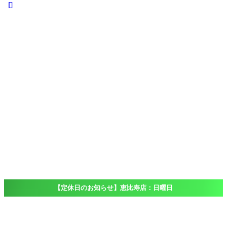
iPhone
iPad
iPad
Pro
iPad
Air
iPad
mini
iPod touch
Windows
Surface
店舗一覧
Access
恵比寿店
大船店
千葉店（出
張専門）
ブログ
Blog
よくある質問
FAQ
【定休日のお知らせ】恵比寿店：日曜日