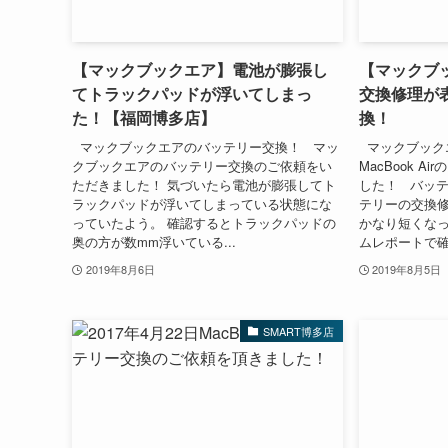
【マックブックエア】電池が膨張し
【マックブ
てトラックパッドが浮いてしまっ
交換修理が
た！【福岡博多店】
換！
マックブックエアのバッテリー交換！ マッ
マックブック
クブックエアのバッテリー交換のご依頼をい
MacBook 
ただきました！ 気づいたら電池が膨張してト
した！ バッ
ラックパッドが浮いてしまっている状態にな
テリーの交換
っていたよう。 確認するとトラックパッドの
かなり短くなっ
奥の方が数mm浮いている...
ムレポートで確認
2019年8月6日
2019年8月5日
SMART博多店