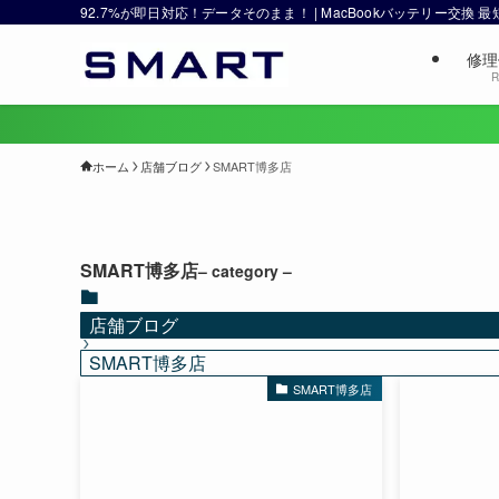
92.7%が即日対応！データそのまま！ | MacBookバッテリー交換
修理
R
ホーム
店舗ブログ
SMART博多店
SMART博多店
– category –
店舗ブログ
SMART博多店
SMART博多店