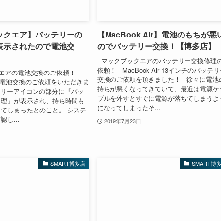
ックエア】バッテリーの
【MacBook Air】電池のもちが悪
表示されたので電池交
のでバッテリー交換！【博多店】
マックブックエアのバッテリー交換修理
依頼！ MacBook Air 13インチのバッテ
エアの電池交換のご依頼！
交換のご依頼を頂きました！ 徐々に電池
Airの電池交換のご依頼をいただきま
持ちが悪くなってきていて、最近は電源ケ
テリーアイコンの部分に『バッ
ブルを外すとすぐに電源が落ちてしまうよ
修理』が表示され、持ち時間も
になってしまったそ...
てしまったとのこと。 システ
し...
2019年7月23日
SMART博多店
SMART博