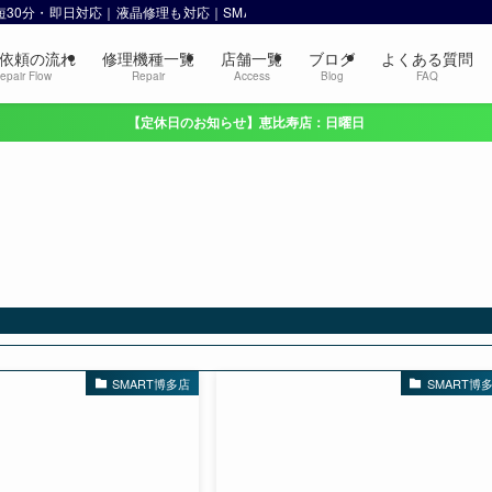
 最短30分・即日対応｜液晶修理も対応｜SMART 恵比寿・渋谷
依頼の流れ
修理機種一覧
店舗一覧
ブログ
よくある質問
epair Flow
Repair
Access
Blog
FAQ
【定休日のお知らせ】恵比寿店：日曜日
SMART博多店
SMART博