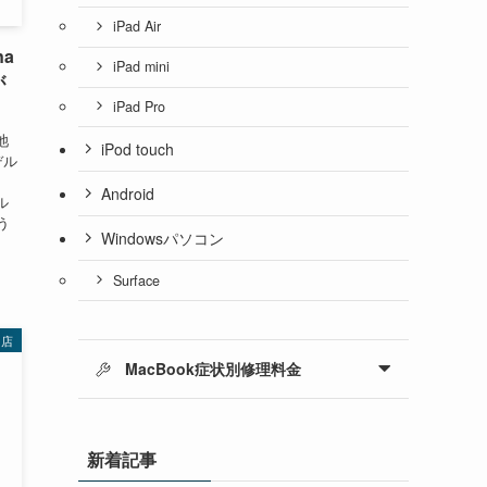
iPad Air
na
iPad mini
が
iPad Pro
池
iPod touch
デル
Android
ル
う
Windowsパソコン
Surface
多店
MacBook症状別修理料金
新着記事