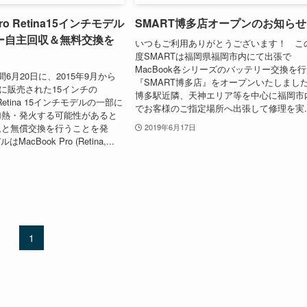
Pro Retina15インチモデル
SMART博多店オープンのお知らせ
ー自主回収＆無料交換を
いつもご利用ありがとうございます！ こ
度SMARTは福岡県福岡市内にて出張で
MacBook各シリーズのバッテリー交換を
間6月20日に、2015年9月から
『SMART博多店』をオープンいたしまし
でに販売された15インチの
博多駅近隣、天神エリア等を中心に福岡市
o Retina 15インチモデルの一部に
でお客様のご指定場所へ出張して修理を実..
加熱・発火する可能性があると
収と無償交換を行うことを発
2019年6月17日
cBook Pro (Retina,...
1