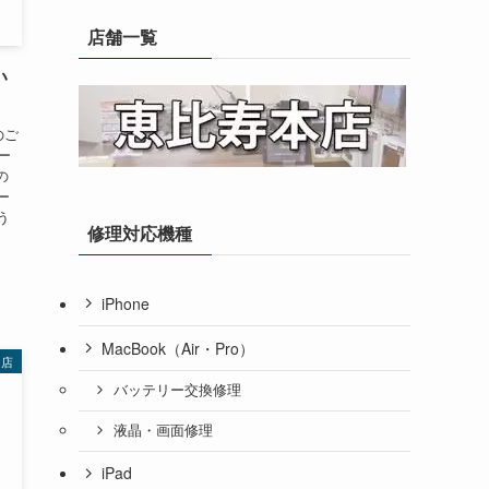
店舗一覧
い
のご
リー
の
ー
う
修理対応機種
iPhone
MacBook（Air・Pro）
多店
バッテリー交換修理
液晶・画面修理
iPad