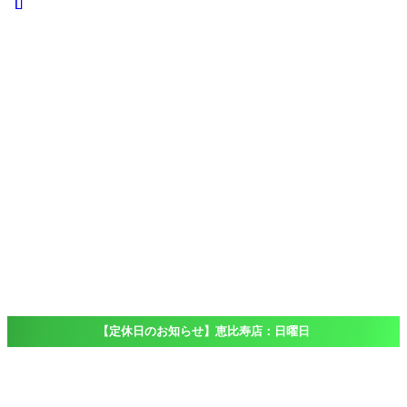
iPad
iPad
Pro
iPad
Air
iPad
mini
iPod touch
Windows
Surface
店舗一覧
Access
恵比寿店
大船店
千葉店（出
張専門）
ブログ
Blog
よくある質問
FAQ
【定休日のお知らせ】恵比寿店：日曜日