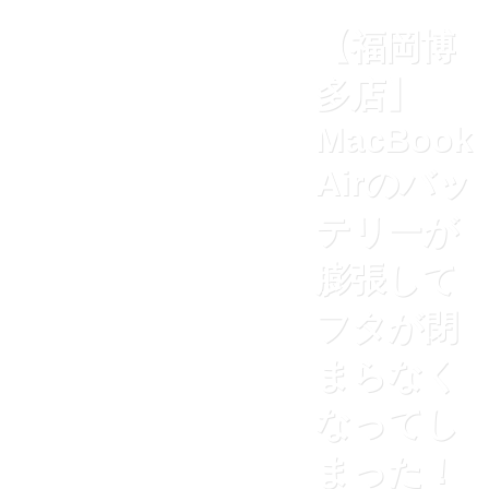
【福岡博
多店】
MacBook
Airのバッ
テリーが
膨張して
フタが閉
まらなく
なってし
まった！