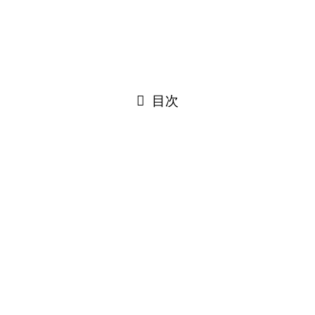
目次
MacBook Airの電池交換のご依頼をい
ただきました！
MacBook Air 11インチモデルのバッテリー交換のご依頼をい
ただきました！
しばらく使っていないうちに気がついたら電池が膨らんでし