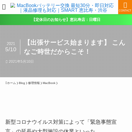
CONTACT
【定休日のお知らせ】恵比寿店：日曜日
【出張サービス始まります】 こん
2021
5/10
なご時世だからこそ！
2021年5月10日
ホーム
Blog
修理情報
MacBook
新型コロナウイルス対策によって「緊急事態宣
言」の延長や大型施設の休業といった