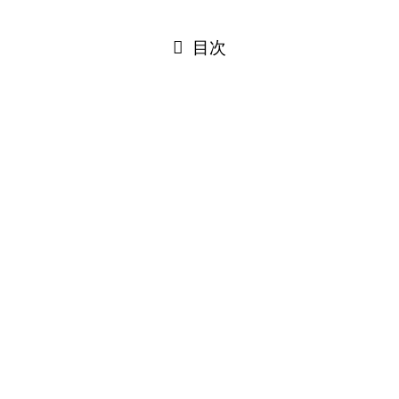
閉じる
目次
閉じる