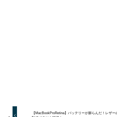
よかったらシェアしてね！
URLをコピーしました！
URLをコピーしました！
【MacBookProRetina】バッテリーが膨らんだ！レザー