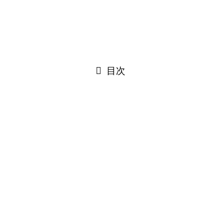
目次
MacBook Pro Retina13インチモデル
のバッテリー交換！
MacBook Pro Retina13インチモデルのバッテリー交換のご
依頼をいただきました！