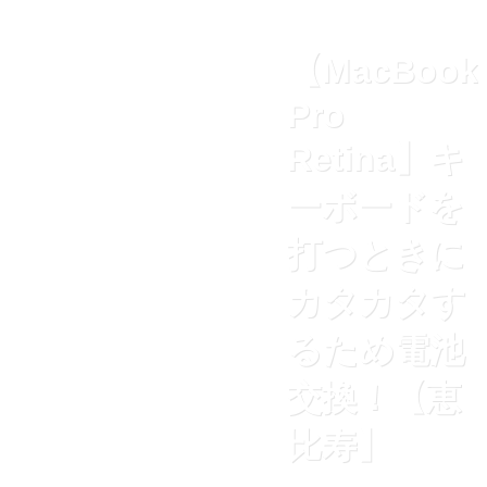
【MacBook
Pro
Retina】キ
ーボードを
打つときに
カタカタす
るため電池
交換！【恵
比寿】