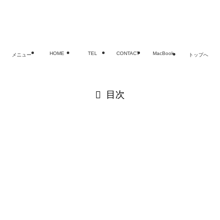
©
MacBook・iPad・iPhoneバッテリー・電池交換修理なら
老舗SMART
HOME
TEL
CONTACT
MacBook
メニュー
トップへ
閉じる
目次
閉じる