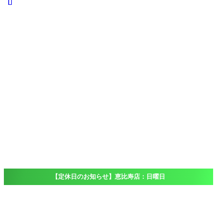
iPad
iPad
Pro
iPad
Air
iPad
mini
iPod touch
Windows
Surface
店舗一覧
Access
恵比寿店
大船店
千葉店（出
張専門）
ブログ
Blog
よくある質問
FAQ
【定休日のお知らせ】恵比寿店：日曜日