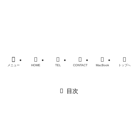
メディア掲載履歴
会社概要
プライバシーポリシー
FAQ
お問い合わせ
©
MacBook・iPad・iPhoneバッテリー・電池交換修理なら
老舗SMART
メニュー
HOME
TEL
CONTACT
MacBook
トップへ
閉じる
目次
閉じる