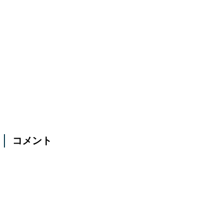
iPad用のマグネットスタンド『MOFT』が便利！
MagicKeyboardとの併用も可能で汎用性バツグン！
2021年8月6日
コメント
コメントする
コメント
※