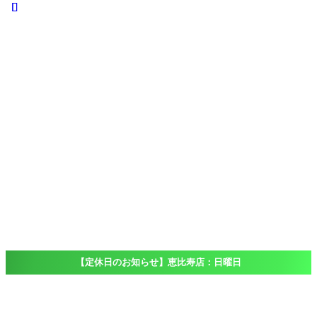
iPhone
iPad
iPad
Pro
iPad
Air
iPad
mini
iPod touch
Windows
Surface
店舗一覧
Access
恵比寿店
大船店
千葉店（出
張専門）
ブログ
Blog
よくある質問
FAQ
【定休日のお知らせ】恵比寿店：日曜日