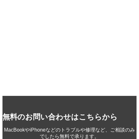
お客様の声
スタッフよ
り
ご依頼店舗
引用元
Googleレビュー
高評価を頂く安心の理由
[rank id=3] [rank id=4] [rank id=5]
無料のお問い合わせはこちらから
MacBookやiPhoneなどのトラブルや修理など、ご相談のみ
でしたら無料で承ります。