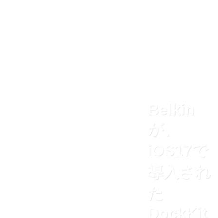
Belkin
が、
iOS17で
導入され
た
DockKit