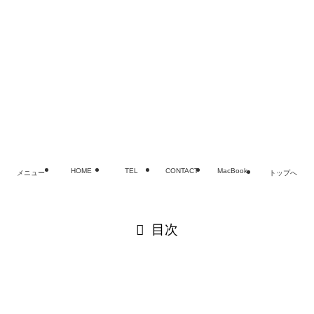
ブログ
メディア掲載履歴
会社概要
プライバシーポリシー
FAQ
お問い合わせ
©
MacBook・iPad・iPhoneバッテリー・電池交換修理なら
老舗SMART
HOME
TEL
CONTACT
MacBook
メニュー
トップへ
閉じる
目次
閉じる