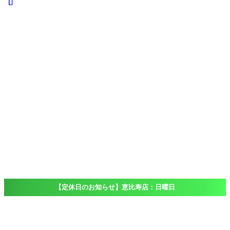
iPad
iPad
Pro
iPad
Air
iPad
mini
iPod touch
Windows
Surface
店舗一覧
Access
恵比寿店
大船店
千葉店（出
張専門）
ブログ
Blog
よくある質問
FAQ
【定休日のお知らせ】恵比寿店：日曜日