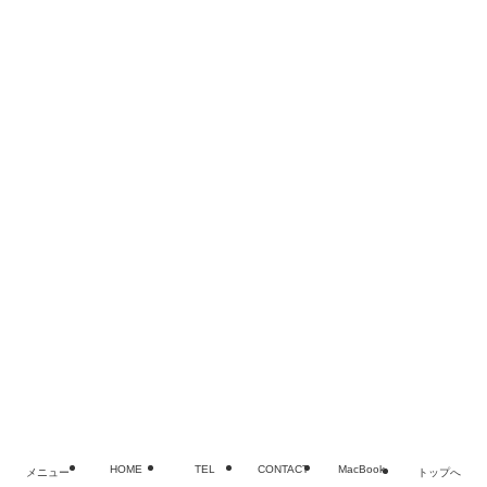
iPad Air
iPad mini
iPad Pro
iPod touch
Android
Windowsパソコン
Surface
修理機種一覧
SMART恵比寿店
ブログ
メディア掲載履歴
会社概要
プライバシーポリシー
FAQ
お問い合わせ
©
MacBook・iPad・iPhoneバッテリー・電池交換修理なら
老舗SMART
HOME
TEL
CONTACT
MacBook
メニュー
トップへ