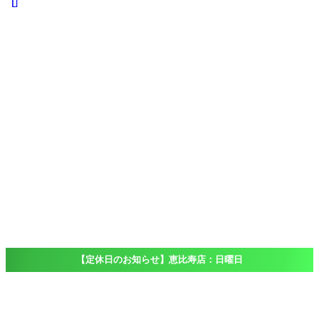
iPad
iPad
Pro
iPad
Air
iPad
mini
iPod touch
Windows
Surface
店舗一覧
Access
恵比寿店
大船店
千葉店（出
張専門）
ブログ
Blog
よくある質問
FAQ
【定休日のお知らせ】恵比寿店：日曜日