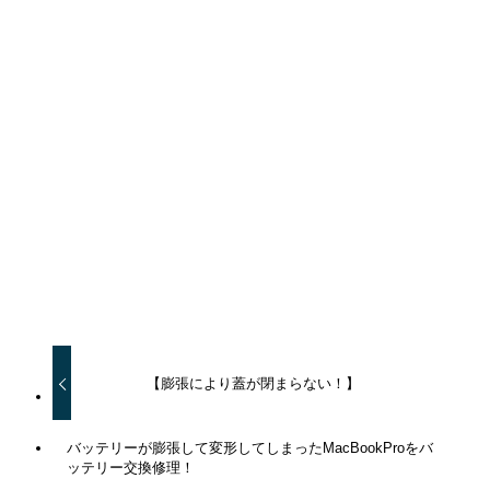
URLをコピーしました！
URLをコピーしました！
【膨張により蓋が閉まらない！】
バッテリーが膨張して変形してしまったMacBookProをバ
ッテリー交換修理！