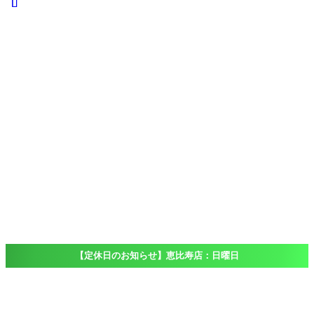
iPad
iPad
Pro
iPad
Air
iPad
mini
iPod touch
Windows
Surface
店舗一覧
Access
恵比寿店
大船店
千葉店（出
張専門）
ブログ
Blog
よくある質問
FAQ
【定休日のお知らせ】恵比寿店：日曜日
ホーム
お問い合わせ完了