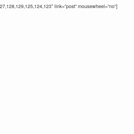
127,128,129,125,124,123″ link=”post” mousewheel=”no”]