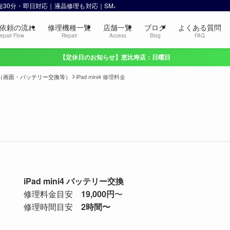
 最短30分・即日対応｜液晶修理も対応｜SMART 恵比寿・渋谷
依頼の流れ
修理機種一覧
店舗一覧
ブログ
よくある質問
epair Flow
Repair
Access
Blog
FAQ
【定休日のお知らせ】恵比寿店：日曜日
i 修理（画面・バッテリー交換等）
iPad mini4 修理料金
iPad mini4 バッテリー交換
修理料金目安
19,000円
〜
修理時間目安
2時間〜