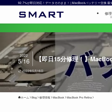
92.7%が即日対応！データそのまま！ | MacBookバッテリー交換
修理
R
2022
【即日15分修理！】MacBo
5/16
2022年5月16日
ホーム
Blog
修理情報
MacBook
MacBook Pro Retina