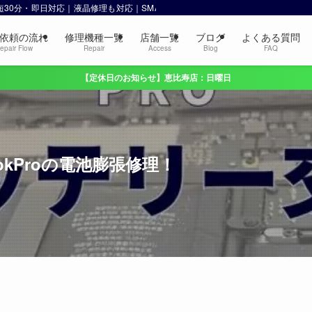
 最短30分・即日対応｜液晶修理も対応｜SMART 恵比寿・渋谷
依頼の流れ
修理機種一覧
店舗一覧
ブログ
よくある質問
epair Flow
Repair
Access
Blog
FAQ
【定休日のお知らせ】恵比寿店：日曜日
okProの電池膨張修理！