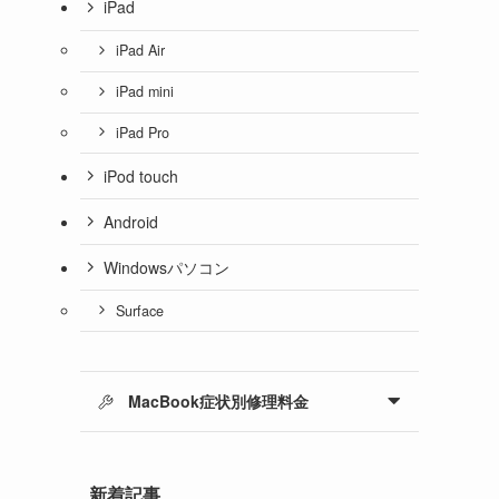
iPad
iPad Air
iPad mini
iPad Pro
iPod touch
Android
Windowsパソコン
Surface
MacBook症状別修理料金
新着記事