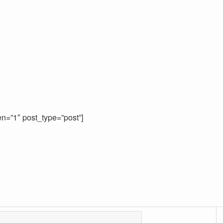
ren=”1″ post_type=”post”]