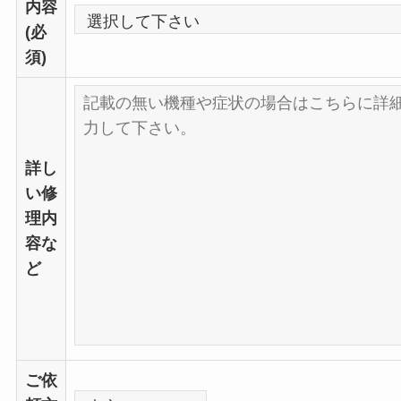
内容
(必
須)
詳し
い修
理内
容な
ど
ご依