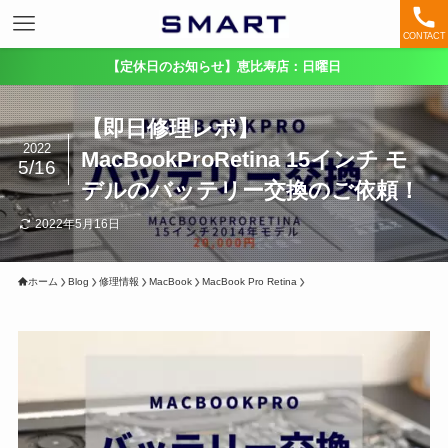
CONTACT
【定休日のお知らせ】恵比寿店：日曜日
【即日修理レポ】
2022
MacBookProRetina 15インチ モ
5/16
デルのバッテリー交換のご依頼！
2022年5月16日
ホーム
Blog
修理情報
MacBook
MacBook Pro Retina