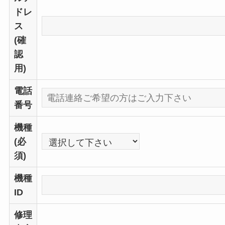
ドレ
ス
(確
認
用)
電話
番号
機種
(必
須)
機種
ID
修理