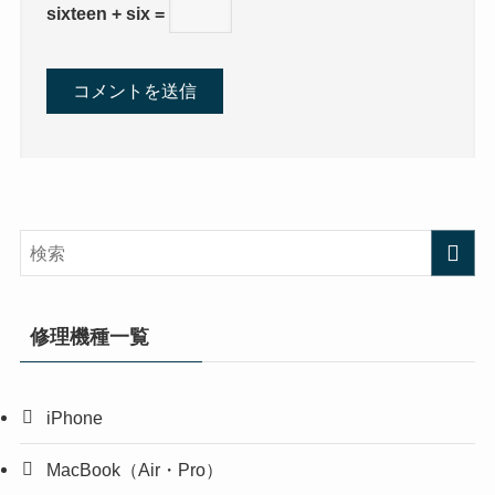
sixteen + six =
修理機種一覧
iPhone
MacBook（Air・Pro）