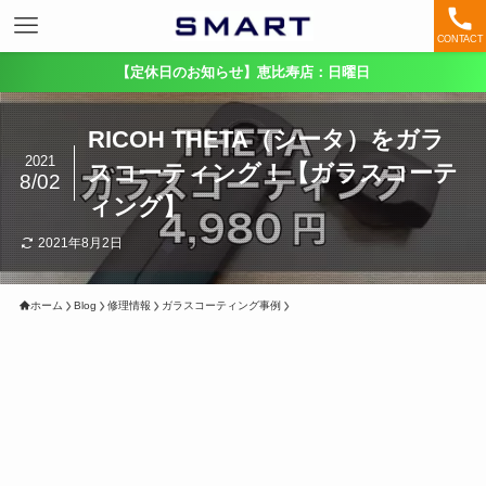
CONTACT
【定休日のお知らせ】恵比寿店：日曜日
RICOH THETA（シータ）をガラ
2021
スコーティング！【ガラスコーテ
8/02
ィング】
2021年8月2日
ホーム
Blog
修理情報
ガラスコーティング事例