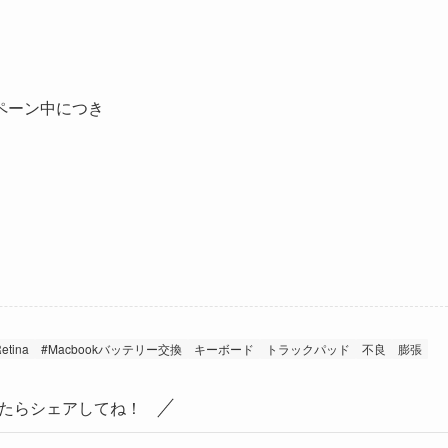
ペーン中につき
etina
#Macbookバッテリー交換
キーボード
トラックパッド
不良
膨張
たらシェアしてね！