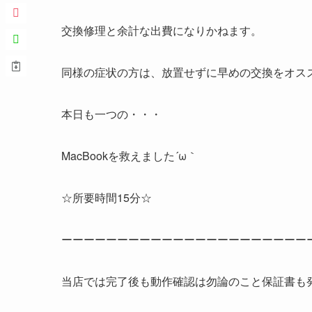
交換修理と余計な出費になりかねます。
同様の症状の方は、放置せずに早めの交換をオス
本日も一つの・・・
MacBookを救えました´ω｀
☆所要時間15分☆
ーーーーーーーーーーーーーーーーーーーーーー
当店では完了後も動作確認は勿論のこと保証書も