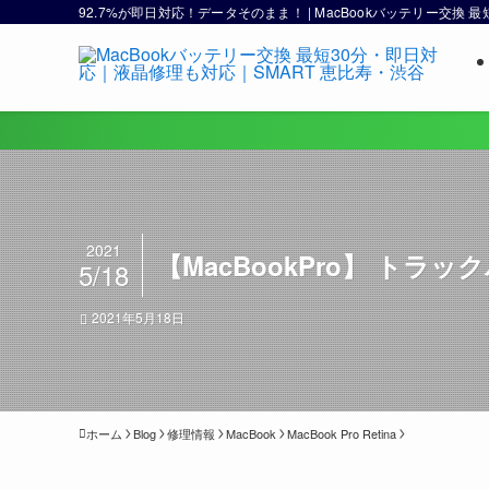
92.7%が即日対応！データそのまま！ | MacBookバッテリー交換
2021
【MacBookPro】 トラ
5/18
2021年5月18日
ホーム
Blog
修理情報
MacBook
MacBook Pro Retina