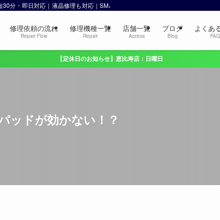
 最短30分・即日対応｜液晶修理も対応｜SMART 恵比寿・渋谷
修理依頼の流れ
修理機種一覧
店舗一覧
ブログ
よくあ
Repair Flow
Repair
Access
Blog
FA
【定休日のお知らせ】恵比寿店：日曜日
ックパッドが効かない！？