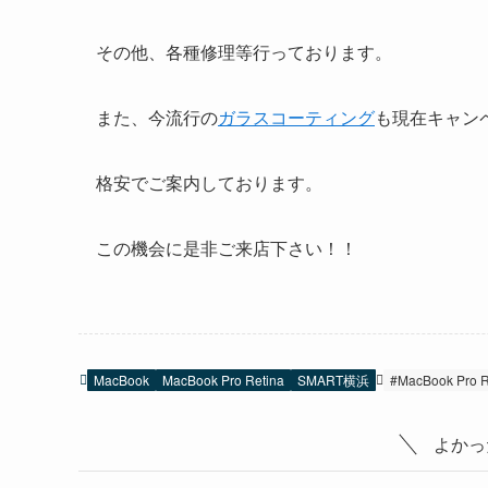
その他、各種修理等行っております。
また、今流行の
ガラスコーティング
も現在キャン
格安でご案内しております。
この機会に是非ご来店下さい！！
MacBook
MacBook Pro Retina
SMART横浜
#MacBook Pro R
よかっ