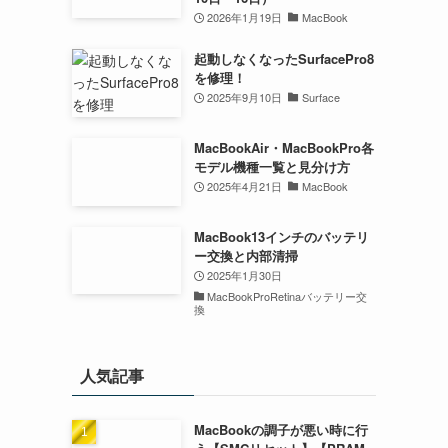
2026年1月19日
MacBook
起動しなくなったSurfacePro8
を修理！
2025年9月10日
Surface
MacBookAir・MacBookPro各
モデル機種一覧と見分け方
2025年4月21日
MacBook
MacBook13インチのバッテリ
ー交換と内部清掃
2025年1月30日
MacBookProRetinaバッテリー交
換
人気記事
MacBookの調子が悪い時に行