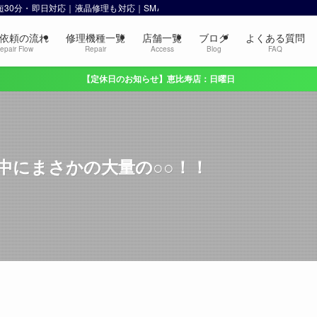
 最短30分・即日対応｜液晶修理も対応｜SMART 恵比寿・渋谷
依頼の流れ
修理機種一覧
店舗一覧
ブログ
よくある質問
epair Flow
Repair
Access
Blog
FAQ
【定休日のお知らせ】恵比寿店：日曜日
の中にまさかの大量の○○！！