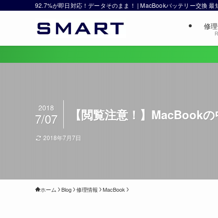
92.7%が即日対応！データそのまま！ | MacBookバッテリー交換
修理
R
2018
【閲覧注意！】MacBook
7/07
2018年7月7日
ホーム
Blog
修理情報
MacBook