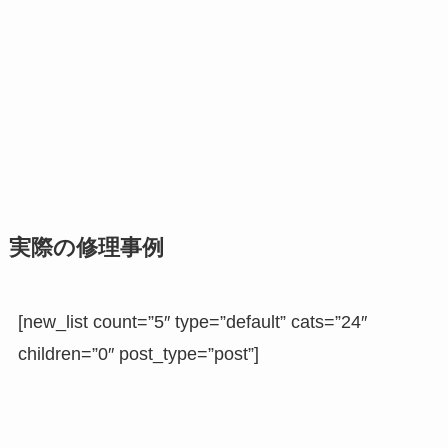
実際の修理事例
[new_list count=”5″ type=”default” cats=”24″
children=”0″ post_type=”post”]