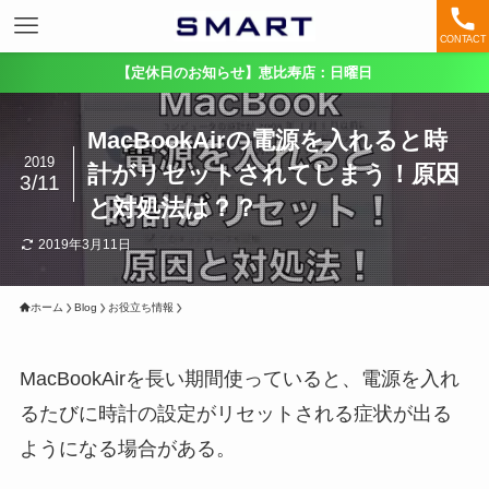
CONTACT
【定休日のお知らせ】恵比寿店：日曜日
MacBookAirの電源を入れると時
2019
計がリセットされてしまう！原因
3/11
と対処法は？？
2019年3月11日
ホーム
Blog
お役立ち情報
MacBookAirを長い期間使っていると、電源を入れ
るたびに時計の設定がリセットされる症状が出る
ようになる場合がある。