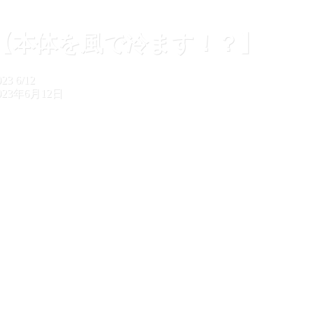
【本体を風で冷ます！？】
023
6/12
023年6月12日