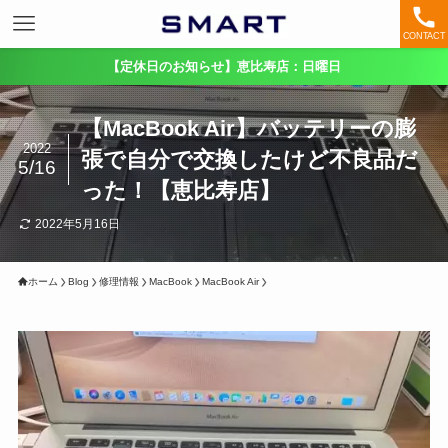
CONTACT
【定休日のお知らせ】恵比寿店：日曜日
【MacBook Air】バッテリーの膨
2022
張で自分で交換したけど不良品だ
5/16
った！【恵比寿店】
2022年5月16日
ホーム
Blog
修理情報
MacBook
MacBook Air