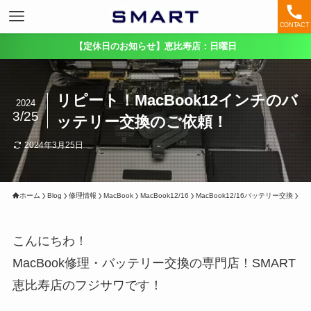
CONTACT
【定休日のお知らせ】恵比寿店：日曜日
リピート！MacBook12インチのバ
2024
3/25
ッテリー交換のご依頼！
2024年3月25日
ホーム
Blog
修理情報
MacBook
MacBook12/16
MacBook12/16バッテリー交換
こんにちわ！
MacBook修理・バッテリー交換の専門店！SMART
恵比寿店のフジサワです！