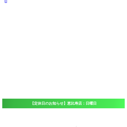
iPad
iPad
Pro
iPad
Air
iPad
mini
iPod touch
Windows
Surface
店舗一覧
Access
恵比寿店
大船店
千葉店（出
張専門）
ブログ
Blog
よくある質問
FAQ
【定休日のお知らせ】恵比寿店：日曜日