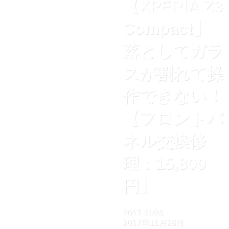
【XPERIA Z3
Compact】
落としてガラ
スが割れて操
作できない！
【フロントパ
ネル交換修
理：15,800
円】
2017
11/28
2017年11月28日