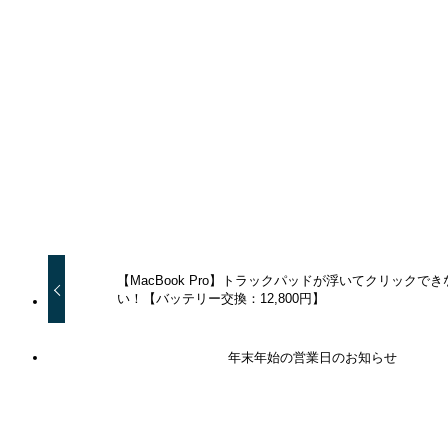
URLをコピーしました！
URLをコピーしました！
【MacBook Pro】トラックパッドが浮いてクリックでき
い！【バッテリー交換：12,800円】
年末年始の営業日のお知らせ
関連記事