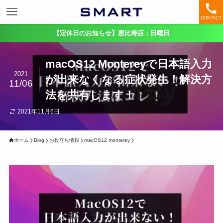
CONTACT
【定休日のお知らせ】恵比寿店：日曜日
macOS12 Montereyで日本語入力
2021
が出来なくなる症状発生！解決方
11/06
法を共有します！
2021年11月6日
ホーム
Blog
お役立ち情報
macOS12 monterey