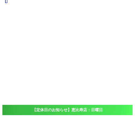
iPad
iPad
Pro
iPad
Air
iPad
mini
iPod touch
Windows
Surface
店舗一覧
Access
恵比寿店
大船店
千葉店（出
張専門）
ブログ
Blog
よくある質問
FAQ
【定休日のお知らせ】恵比寿店：日曜日
ホーム
XPERIA